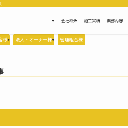
)
会社紹介
施工実績
業務内容
客様
法人・オーナー様
管理組合様
事