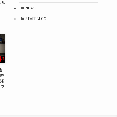
した
NEWS
STAFFBLOG
会
油危
残る
につ