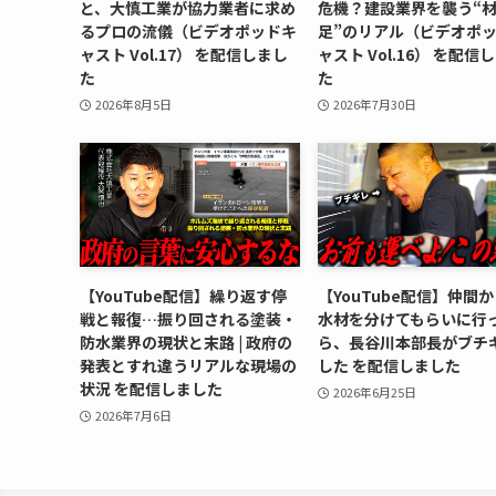
と、大慎工業が協力業者に求め
危機？建設業界を襲う“
るプロの流儀（ビデオポッドキ
足”のリアル（ビデオポ
ャスト Vol.17） を配信しまし
ャスト Vol.16） を配信
た
た
2026年8月5日
2026年7月30日
【YouTube配信】繰り返す停
【YouTube配信】仲間
戦と報復…振り回される塗装・
水材を分けてもらいに行
防水業界の現状と末路 | 政府の
ら、長谷川本部長がブチ
発表とすれ違うリアルな現場の
した を配信しました
状況 を配信しました
2026年6月25日
2026年7月6日