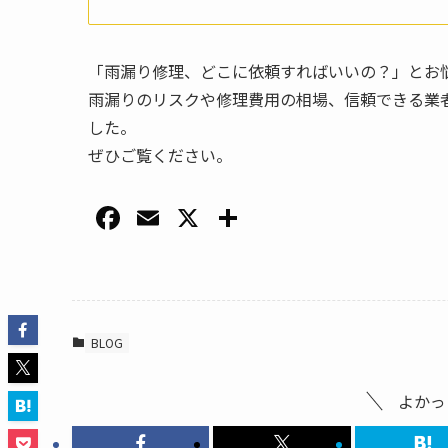
「雨漏り修理、どこに依頼すればいいの？」とお悩
雨漏りのリスクや修理費用の相場、信頼できる業
した。
ぜひご覧ください。
F
E
X
共
a
m
有
c
ai
e
l
b
BLOG
o
o
よかっ
k