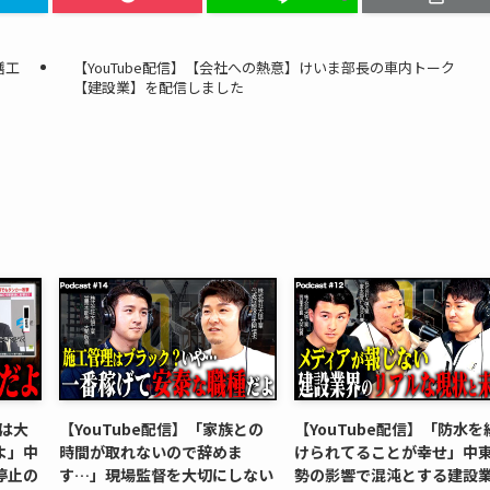
繕工
【YouTube配信】【会社への熱意】けいま部長の車内トーク
【建設業】を配信しました
本は大
【YouTube配信】「家族との
【YouTube配信】「防水を
よ」中
時間が取れないので辞めま
けられてることが幸せ」中
停止の
す…」現場監督を大切にしない
勢の影響で混沌とする建設