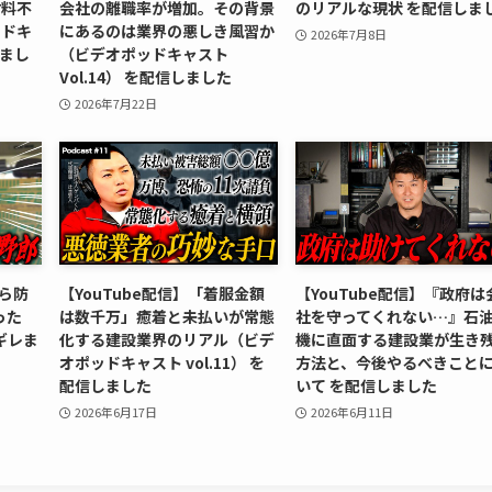
材料不
会社の離職率が増加。その背景
のリアルな現状 を配信しま
ッドキ
にあるのは業界の悪しき風習か
2026年7月8日
しまし
（ビデオポッドキャスト
Vol.14） を配信しました
2026年7月22日
から防
【YouTube配信】「着服金額
【YouTube配信】『政府は
った
は数千万」癒着と未払いが常態
社を守ってくれない…』石
ギレま
化する建設業界のリアル（ビデ
機に直面する建設業が生き
オポッドキャスト vol.11） を
方法と、今後やるべきこと
配信しました
いて を配信しました
2026年6月17日
2026年6月11日