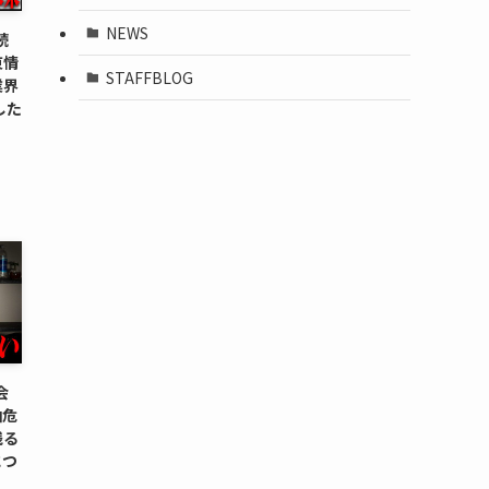
NEWS
続
東情
STAFFBLOG
業界
した
会
油危
残る
につ