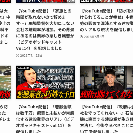
本は大
【YouTube配信】「家族との
【YouTube配信】「防水を
よ」中
時間が取れないので辞めま
けられてることが幸せ」中
停止の
す…」現場監督を大切にしない
勢の影響で混沌とする建設
材料不
会社の離職率が増加。その背景
のリアルな現状 を配信しま
ッドキ
にあるのは業界の悪しき風習か
2026年7月8日
しまし
（ビデオポッドキャスト
Vol.14） を配信しました
2026年7月22日
から防
【YouTube配信】「着服金額
【YouTube配信】『政府は
った
は数千万」癒着と未払いが常態
社を守ってくれない…』石
ギレま
化する建設業界のリアル（ビデ
機に直面する建設業が生き
オポッドキャスト vol.11） を
方法と、今後やるべきこと
配信しました
いて を配信しました