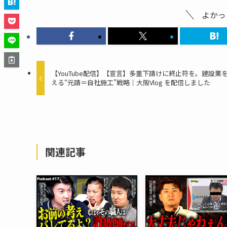
o
o
よかっ
k
【YouTube配信】【宣言】多重下請けに終止符を。建設業
える“元請＝自社施工”戦略｜大阪Vlog を配信しました
関連記事