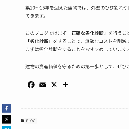
築10〜15年を迎えた建物では、外壁のひび割れ
てきます。
このブログではまず
「正確な劣化診断」
を行うこ
「劣化診断」
をすることで、無駄なコストを削減
まずは劣化診断をすることをおすすめしています
建物の資産価値を守るための第一歩として、ぜひご
F
E
X
共
a
m
有
c
ai
e
l
b
BLOG