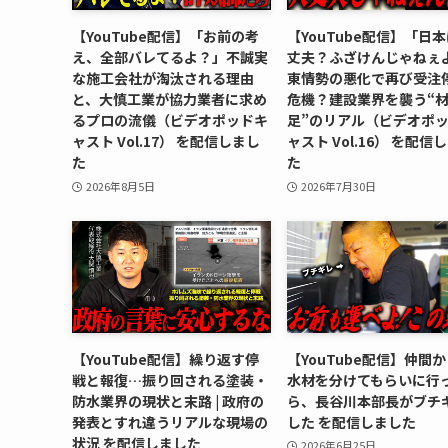
【YouTube配信】「お前の考
【YouTube配信】「日
え、全部バレてるよ？」不誠実
丈夫？ふざけんじゃねぇ
な施工会社が淘汰される理由
東情勢の悪化で再び受注
と、大慎工業が協力業者に求め
危機？建設業界を襲う“
るプロの流儀（ビデオポッドキ
足”のリアル（ビデオポ
ャスト Vol.17） を配信しまし
ャスト Vol.16） を配信
た
た
2026年8月5日
2026年7月30日
【YouTube配信】繰り返す停
【YouTube配信】仲間
戦と報復…振り回される塗装・
水材を分けてもらいに行
防水業界の現状と末路 | 政府の
ら、長谷川本部長がブチ
発表とすれ違うリアルな現場の
した を配信しました
状況 を配信しました
2026年6月25日