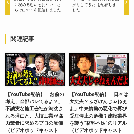
に秘める想いをお互いにさ
掘りしてきた を配信しま
らけ出す！を配信しました
した
関連記事
【YouTube配信】「お前の
【YouTube配信】「日本は
考え、全部バレてるよ？」
大丈夫？ふざけんじゃねぇ
不誠実な施工会社が淘汰さ
よ」中東情勢の悪化で再び
れる理由と、大慎工業が協
受注停止の危機？建設業界
力業者に求めるプロの流儀
を襲う“材料不足”のリアル
（ビデオポッドキャスト
（ビデオポッドキャスト