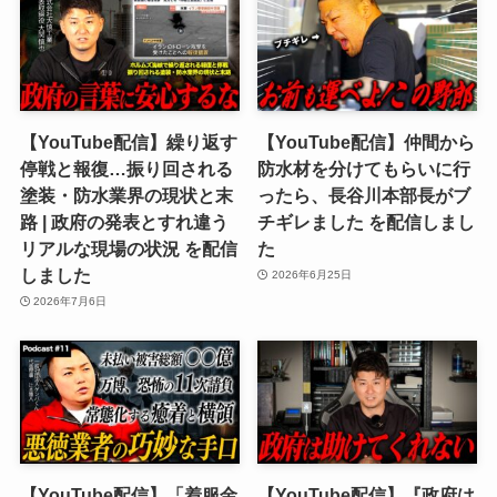
【YouTube配信】繰り返す
【YouTube配信】仲間から
停戦と報復…振り回される
防水材を分けてもらいに行
塗装・防水業界の現状と末
ったら、長谷川本部長がブ
路 | 政府の発表とすれ違う
チギレました を配信しまし
リアルな現場の状況 を配信
た
しました
2026年6月25日
2026年7月6日
【YouTube配信】「着服金
【YouTube配信】『政府は