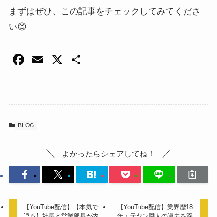
まずはぜひ、この記事をチェックしてみてくださ
い😊
F
E
X
共
a
m
有
c
ail
e
b
BLOG
o
o
よかったらシェアしてね！
k
【YouTube配信】【本気で
【YouTube配信】業界歴18
語る】社長と営業部長が内
年・元ヤン職人の過去を深