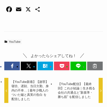
F
E
X
共
a
m
有
c
ail
e
b
YouTube
o
o
よかったらシェアしてね！
k
【YouTube新着】【謝罪】
【YouTube配信】【最終
寝坊、遅刻、当日欠勤、身
回】これが結論｜生き残る
内の不幸… | 最年少職人の
会社の共通点と“新基準・
ついた嘘と真実の告白 を
勝ち筋” を配信しました
配信しました