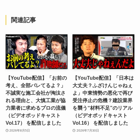
関連記事
【YouTube配信】「お前の
【YouTube配信】「日本は
考え、全部バレてるよ？」
大丈夫？ふざけんじゃねぇ
不誠実な施工会社が淘汰さ
よ」中東情勢の悪化で再び
れる理由と、大慎工業が協
受注停止の危機？建設業界
力業者に求めるプロの流儀
を襲う“材料不足”のリアル
（ビデオポッドキャスト
（ビデオポッドキャスト
Vol.17） を配信しました
Vol.16） を配信しました
2026年8月5日
2026年7月30日