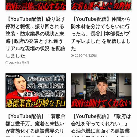
【YouTube配信】繰り返す
【YouTube配信】仲間から
停戦と報復…振り回される
防水材を分けてもらいに行
塗装・防水業界の現状と末
ったら、長谷川本部長がブ
路 | 政府の発表とすれ違う
チギレました を配信しまし
リアルな現場の状況 を配信
た
しました
2026年6月25日
2026年7月6日
【YouTube配信】「着服金
【YouTube配信】『政府は
額は数千万」癒着と未払い
会社を守ってくれない…』
が常態化する建設業界のリ
石油危機に直面する建設業