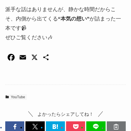
派手な話はありませんが、静かな時間だからこ
そ、内側から出てくる
“本気の想い”
が詰まった一
本です📹
ぜひご覧ください🎶
F
E
X
共
a
m
有
c
ail
e
b
YouTube
o
o
よかったらシェアしてね！
k