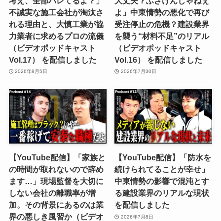
考え、全部バレてるよ？」
大丈夫？ふざけんじゃねぇ
不誠実な施工会社が淘汰さ
よ」中東情勢の悪化で再び
れる理由と、大慎工業が協
受注停止の危機？建設業界
力業者に求めるプロの流儀
を襲う“材料不足”のリアル
（ビデオポッドキャスト
（ビデオポッドキャスト
Vol.17） を配信しました
Vol.16） を配信しました
2026年8月5日
2026年7月30日
【YouTube配信】「家族と
【YouTube配信】「防水を
の時間が取れないので辞め
続けられてることが幸せ」
ます…」現場監督を大切に
中東情勢の影響で混沌とす
しない会社の離職率が増
る建設業界のリアルな現状
加。その背景にあるのは業
を配信しました
界の悪しき風習か（ビデオ
2026年7月8日