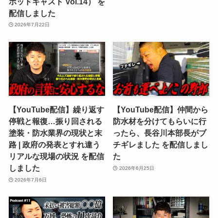
ポッドキャスト Vol.14） を
配信しました
2026年7月22日
【YouTube配信】繰り返す
【YouTube配信】仲間から
停戦と報復…振り回される
防水材を分けてもらいに行
塗装・防水業界の現状と末
ったら、長谷川本部長がブ
路 | 政府の発表とすれ違う
チギレました を配信しまし
リアルな現場の状況 を配信
た
しました
2026年6月25日
2026年7月6日