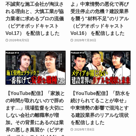
不誠実な施工会社が淘汰さ
よ」中東情勢の悪化で再び
れる理由と、大慎工業が協
受注停止の危機？建設業界
力業者に求めるプロの流儀
を襲う“材料不足”のリアル
（ビデオポッドキャスト
（ビデオポッドキャスト
Vol.17） を配信しました
Vol.16） を配信しました
2026年8月5日
2026年7月30日
【YouTube配信】「家族と
【YouTube配信】「防水を
の時間が取れないので辞め
続けられてることが幸せ」
ます…」現場監督を大切に
中東情勢の影響で混沌とす
しない会社の離職率が増
る建設業界のリアルな現状
加。その背景にあるのは業
を配信しました
界の悪しき風習か（ビデオ
2026年7月8日