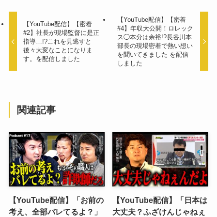
【YouTube配信】【密着
【YouTube配信】【密着
#4】年収大公開！ロレック
#2】社長が現場監督に是正
ス◯本分は余裕!?長谷川本
指導…!?これを見逃すと
部長の現場密着で熱い想い
後々大変なことになりま
を聞いてきました を配信
す。を配信しました
しました
関連記事
【YouTube配信】「お前の
【YouTube配信】「日本は
考え、全部バレてるよ？」
大丈夫？ふざけんじゃねぇ