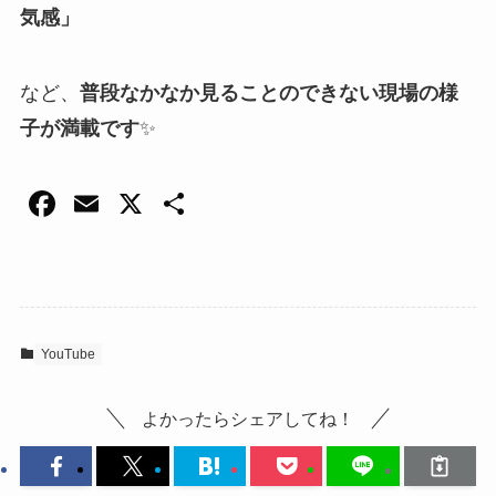
気感」
など、
普段なかなか見ることのできない現場の様
子が満載です
✨
F
E
X
共
a
m
有
c
ail
e
b
YouTube
o
o
よかったらシェアしてね！
k