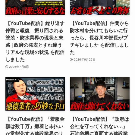
【YouTube配信】繰り返す
【YouTube配信】仲間から
停戦と報復…振り回される
防水材を分けてもらいに行
塗装・防水業界の現状と末
ったら、長谷川本部長がブ
路 | 政府の発表とすれ違う
チギレました を配信しまし
リアルな現場の状況 を配信
た
しました
2026年6月25日
2026年7月6日
【YouTube配信】「着服金
【YouTube配信】『政府は
額は数千万」癒着と未払い
会社を守ってくれない…』
が常態化する建設業界のリ
石油危機に直面する建設業