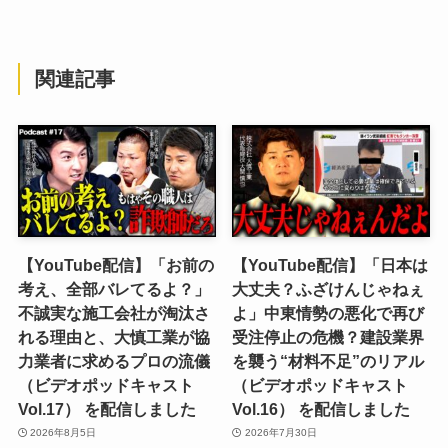
関連記事
【YouTube配信】「お前の
【YouTube配信】「日本は
考え、全部バレてるよ？」
大丈夫？ふざけんじゃねぇ
不誠実な施工会社が淘汰さ
よ」中東情勢の悪化で再び
れる理由と、大慎工業が協
受注停止の危機？建設業界
力業者に求めるプロの流儀
を襲う“材料不足”のリアル
（ビデオポッドキャスト
（ビデオポッドキャスト
Vol.17） を配信しました
Vol.16） を配信しました
2026年8月5日
2026年7月30日