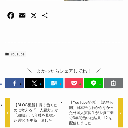
F
E
X
共
a
m
有
c
ail
e
b
YouTube
o
o
よかったらシェアしてね！
k
【YouTube配信】【給料公
【BLOG更新】長く働くた
開】日本語もわからなかっ
めに考える「一人親方」か
た外国人実習生が大慎工業
「組織」、5年後を見据え
で3年間働いた結果...!? を
た選択 を更新しました
配信しました