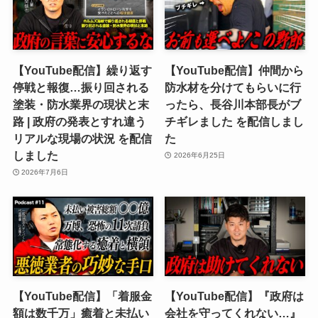
【YouTube配信】繰り返す
【YouTube配信】仲間から
停戦と報復…振り回される
防水材を分けてもらいに行
塗装・防水業界の現状と末
ったら、長谷川本部長がブ
路 | 政府の発表とすれ違う
チギレました を配信しまし
リアルな現場の状況 を配信
た
しました
2026年6月25日
2026年7月6日
【YouTube配信】「着服金
【YouTube配信】『政府は
額は数千万」癒着と未払い
会社を守ってくれない…』