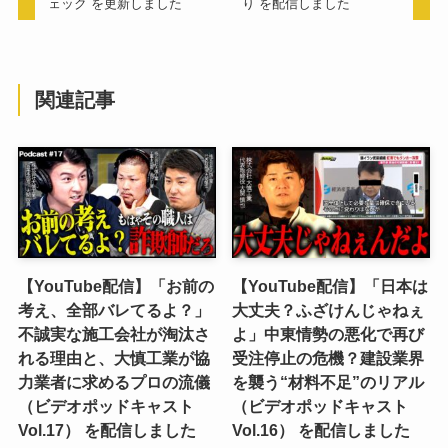
ェック を更新しました
り を配信しました
関連記事
【YouTube配信】「お前の
【YouTube配信】「日本は
考え、全部バレてるよ？」
大丈夫？ふざけんじゃねぇ
不誠実な施工会社が淘汰さ
よ」中東情勢の悪化で再び
れる理由と、大慎工業が協
受注停止の危機？建設業界
力業者に求めるプロの流儀
を襲う“材料不足”のリアル
（ビデオポッドキャスト
（ビデオポッドキャスト
Vol.17） を配信しました
Vol.16） を配信しました