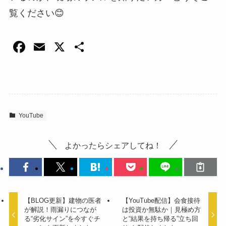
覧ください😊
F
E
X
共
a
m
有
c
ail
e
b
YouTube
o
o
よかったらシェアしてね！
k
【BLOG更新】建物の医者
【YouTube配信】会食接待
が解説！雨漏りにつなが
は投資か無駄か｜見極め方
る“劣化サイン”を今すぐチ
と“結果を持ち帰る”立ち回