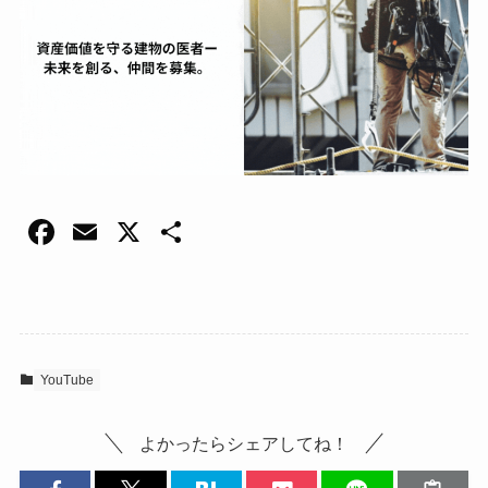
F
E
X
共
a
m
有
c
ail
e
b
YouTube
o
o
よかったらシェアしてね！
k