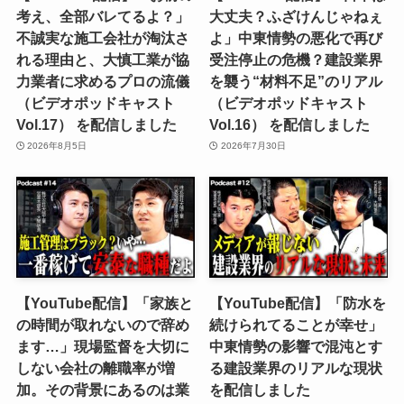
考え、全部バレてるよ？」
大丈夫？ふざけんじゃねぇ
不誠実な施工会社が淘汰さ
よ」中東情勢の悪化で再び
れる理由と、大慎工業が協
受注停止の危機？建設業界
力業者に求めるプロの流儀
を襲う“材料不足”のリアル
（ビデオポッドキャスト
（ビデオポッドキャスト
Vol.17） を配信しました
Vol.16） を配信しました
2026年8月5日
2026年7月30日
【YouTube配信】「家族と
【YouTube配信】「防水を
の時間が取れないので辞め
続けられてることが幸せ」
ます…」現場監督を大切に
中東情勢の影響で混沌とす
しない会社の離職率が増
る建設業界のリアルな現状
加。その背景にあるのは業
を配信しました