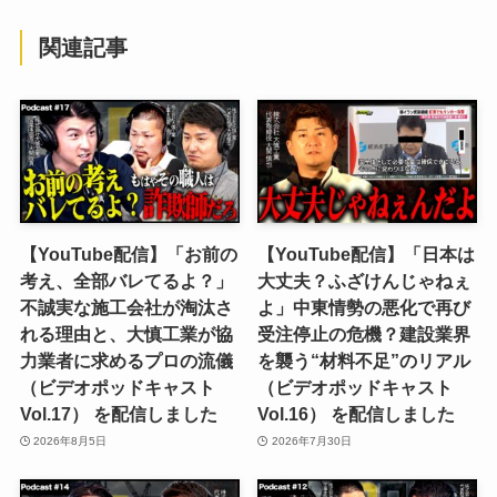
関連記事
【YouTube配信】「お前の
【YouTube配信】「日本は
考え、全部バレてるよ？」
大丈夫？ふざけんじゃねぇ
不誠実な施工会社が淘汰さ
よ」中東情勢の悪化で再び
れる理由と、大慎工業が協
受注停止の危機？建設業界
力業者に求めるプロの流儀
を襲う“材料不足”のリアル
（ビデオポッドキャスト
（ビデオポッドキャスト
Vol.17） を配信しました
Vol.16） を配信しました
2026年8月5日
2026年7月30日