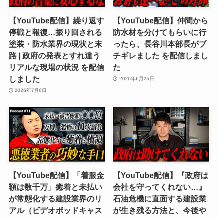
【YouTube配信】繰り返す
【YouTube配信】仲間から
停戦と報復…振り回される
防水材を分けてもらいに行
塗装・防水業界の現状と末
ったら、長谷川本部長がブ
路 | 政府の発表とすれ違う
チギレました を配信しまし
リアルな現場の状況 を配信
た
しました
2026年6月25日
2026年7月6日
【YouTube配信】「着服金
【YouTube配信】『政府は
額は数千万」癒着と未払い
会社を守ってくれない…』
が常態化する建設業界のリ
石油危機に直面する建設業
アル（ビデオポッドキャス
が生き残る方法と、今後や