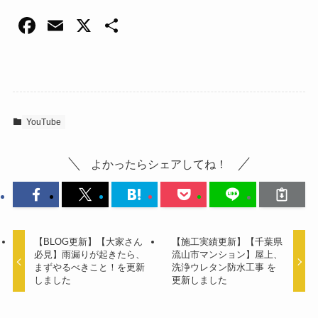
F
E
X
共
a
m
有
c
ail
e
b
YouTube
o
o
よかったらシェアしてね！
k
【BLOG更新】【大家さん
【施工実績更新】【千葉県
必見】雨漏りが起きたら、
流山市マンション】屋上、
まずやるべきこと！を更新
洗浄ウレタン防水工事 を
しました
更新しました