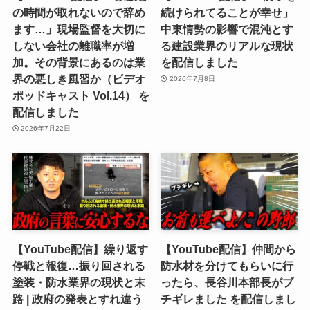
の時間が取れないので辞め
続けられてることが幸せ」
ます…」現場監督を大切に
中東情勢の影響で混沌とす
しない会社の離職率が増
る建設業界のリアルな現状
加。その背景にあるのは業
を配信しました
界の悪しき風習か（ビデオ
2026年7月8日
ポッドキャスト Vol.14） を
配信しました
2026年7月22日
【YouTube配信】繰り返す
【YouTube配信】仲間から
停戦と報復…振り回される
防水材を分けてもらいに行
塗装・防水業界の現状と末
ったら、長谷川本部長がブ
路 | 政府の発表とすれ違う
チギレました を配信しまし