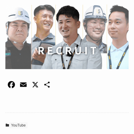
F
E
X
共
a
m
有
c
ail
e
b
YouTube
o