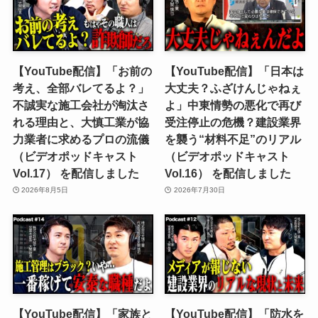
【YouTube配信】「お前の
【YouTube配信】「日本は
考え、全部バレてるよ？」
大丈夫？ふざけんじゃねぇ
不誠実な施工会社が淘汰さ
よ」中東情勢の悪化で再び
れる理由と、大慎工業が協
受注停止の危機？建設業界
力業者に求めるプロの流儀
を襲う“材料不足”のリアル
（ビデオポッドキャスト
（ビデオポッドキャスト
Vol.17） を配信しました
Vol.16） を配信しました
2026年8月5日
2026年7月30日
【YouTube配信】「家族と
【YouTube配信】「防水を