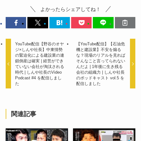
o
よかったらシェアしてね！
k
YouTube配信【野谷のオヤ
【YouTube配信】【石油危
ジ×しんや社長】中東情勢
機と建設業】不安を煽る
の緊迫化による建設業の連
な？現場のリアルを見れば
鎖倒産は確実 | 経営ができ
そんなこと言ってられない
ていない会社が淘汰される
んだよ | 1年後に生き残る
時代 | しんや社長のVideo
会社の組織力 | しんや社長
Podcast #4 を配信しまし
のポッドキャスト vol.5 を
た
配信しました
関連記事