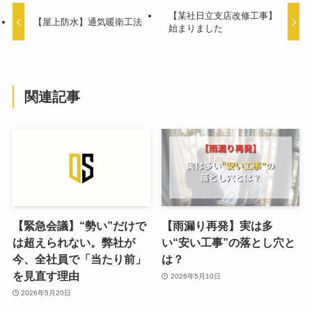
【某社日立支店改修工事】
【屋上防水】通気暖衛工法
始まりました
関連記事
【緊急会議】“勢い”だけで
【雨漏り再発】実は多
は超えられない。弊社が
い“安い工事”の落とし穴と
今、全社員で「当たり前」
は？
を見直す理由
2026年5月10日
2026年5月20日