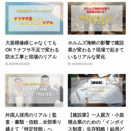
大規模修繕じゃなくても
ホルムズ海峡の影響で建設
OK？ナフサ不足で変わる
業が変わる？現場で起きて
防水工事と現場のリアル
いるリアルな変化
2026年4月20日
2026年4月10日
外国人採用のリアル｜監
【建設業】一人親方・小規
査・書類・信頼…全部乗り
模企業のための「インボイ
越えて「特定技能」へ
ス制度」生存戦略！結局ど