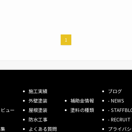
1
施工実績
ブログ
外壁塗装
補助金情報
- NEWS
タビュー
屋根塗装
塗料の種類
- STAFFBL
防水工事
- RECRUIT
募集
よくある質問
プライバシ