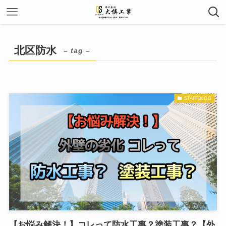
北区防水
– tag –
STAFFBLOG
【お悩み解決！】コレって防水工事？塗装工事？【外