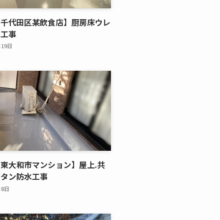
都千代田区某飲食店】厨房床ウレ
水工事
月19日
東大和市マンション】屋上.共
レタン防水工事
月8日