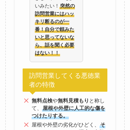
いみたい！
突然の
訪問営業にはハッ
キリ断るのが一
番！自分で頼みた
いと思ってないな
ら、話を聞く必要
はない！！
訪問営業してくる悪徳業
者の特徴
無料点検
や
無料見積もり
と称し
て、
屋根や外壁に人工的な傷を
つけたりする。
屋根や外壁の劣化がひどく、
そ