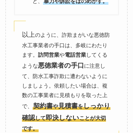
と、
暴力や訴訟をほのめかす。
以上
のように、詐欺まがいな悪徳防
水工事業者の手口は、多岐にわたり
ます。
訪問営業
や
電話営業
してくる
悪徳業者の手口
ような
に注意し
て、防水工事詐欺に遭わないように
しましょう。依頼したい場合は、複
数の工事業者に見積もりを取った上
契約書
見積書
しっかり
で、
や
を
確認
即決しない
して
ことが大切
です。