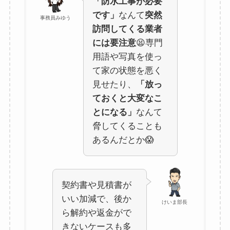
「防水工事が必要
です」
なんて
突然
事務員みゆう
訪問してくる業者
には要注意
😫専門
用語や写真を使っ
て家の状態を悪く
見せたり、
「放っ
ておくと大変なこ
とになる」
なんて
脅してくることも
あるんだとか😱
契約書や見積書が
いい加減で、後か
けいま部長
ら解約や返金がで
きないケースも多