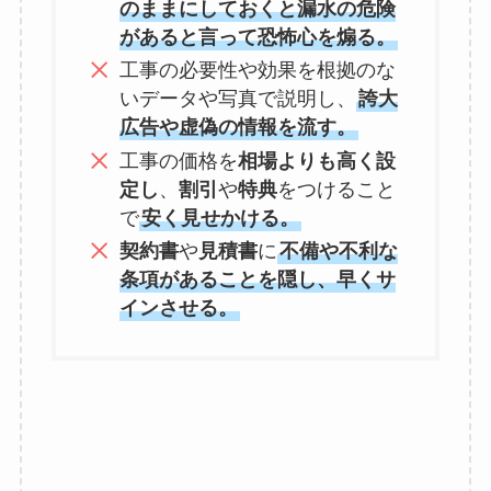
のままにしておくと漏水の危険
があると言って恐怖心を煽る。
工事の必要性や効果を根拠のな
いデータや写真で説明し、
誇大
広告や虚偽の情報を流す。
工事の価格を
相場よりも高く設
定し
、
割引
や
特典
をつけること
で
安く見せかける。
契約書
や
見積書
に
不備や不利な
条項があることを隠し、早くサ
インさせる。