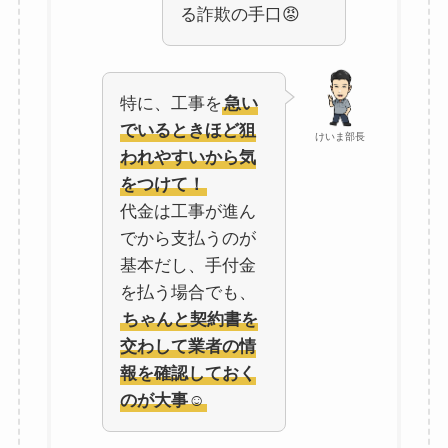
る詐欺の手口😡
特に、工事を
急い
でいるときほど狙
けいま部長
われやすいから気
をつけて！
代金は工事が進ん
でから支払うのが
基本だし、手付金
を払う場合でも、
ちゃんと契約書を
交わして業者の情
報を確認しておく
のが大事☺️