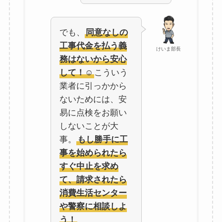
でも、
同意なしの
工事代金を払う義
けいま部長
務はないから安心
して！☺️
こういう
業者に引っかから
ないためには、安
易に点検をお願い
しないことが大
事。
もし勝手に工
事を始められたら
すぐ中止を求め
て、請求されたら
消費生活センター
や警察に相談しよ
う！