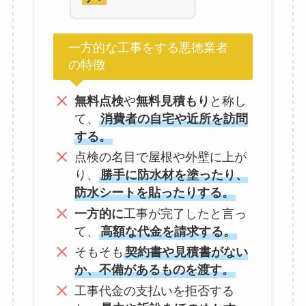
一方的な工事をする悪徳業者
の特徴
無料点検
や
無料見積もり
と称し
て、
消費者の自宅や近所を訪問
する。
点検の名目で屋根や外壁に上が
り、
勝手に防水材を塗ったり、
防水シートを貼ったりする。
一方的に
工事が完了したと言っ
て、
高額な代金を請求する。
そもそも
契約書や見積書がない
か、不備があるものを渡す。
工事代金の支払いを拒否する