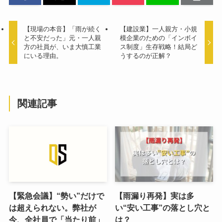
【現場の本音】「雨が続く
【建設業】一人親方・小規
と不安だった」元・一人親
模企業のための「インボイ
方の社員が、いま大慎工業
ス制度」生存戦略！結局ど
にいる理由。
うするのが正解？
関連記事
【緊急会議】“勢い”だけで
【雨漏り再発】実は多
は超えられない。弊社が
い“安い工事”の落とし穴と
今、全社員で「当たり前」
は？