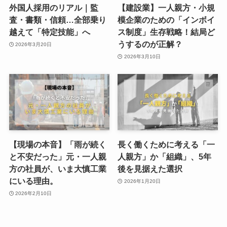
外国人採用のリアル｜監
【建設業】一人親方・小規
査・書類・信頼…全部乗り
模企業のための「インボイ
越えて「特定技能」へ
ス制度」生存戦略！結局ど
うするのが正解？
2026年3月20日
2026年3月10日
【現場の本音】「雨が続く
長く働くために考える「一
と不安だった」元・一人親
人親方」か「組織」、5年
方の社員が、いま大慎工業
後を見据えた選択
にいる理由。
2026年1月20日
2026年2月10日