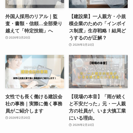
外国人採用のリアル｜監
【建設業】一人親方・小規
査・書類・信頼…全部乗り
模企業のための「インボイ
越えて「特定技能」へ
ス制度」生存戦略！結局ど
うするのが正解？
2026年3月20日
2026年3月10日
女性でも長く働ける建設会
【現場の本音】「雨が続く
社の事務｜実際に働く事務
と不安だった」元・一人親
員がご紹介します
方の社員が、いま大慎工業
にいる理由。
2026年2月20日
2026年2月10日