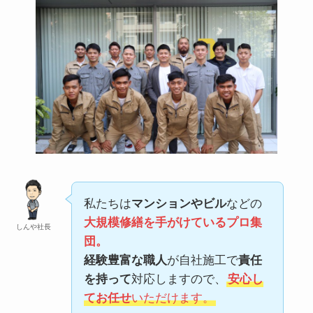
私たちは
マンションやビル
などの
大規模修繕を手がけているプロ集
しんや社長
団。
経験豊富な職人
が自社施工で
責任
を持って
対応しますので、
安心し
てお任せ
いただけます。