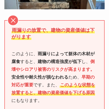
雨漏りの放置で、建物の資産価値は下
がります
このように、
雨漏りによって躯体の木材が
腐食
すると、
建物の構造強度が低下
し、
倒
壊やシロアリ被害のリスクが高まります。
安全性や耐久性が損なわれる
ため、
早期の
対応が重要
です。また、
このような状態を
放置すると、建物の資産価値を下げる原因
にもなります。