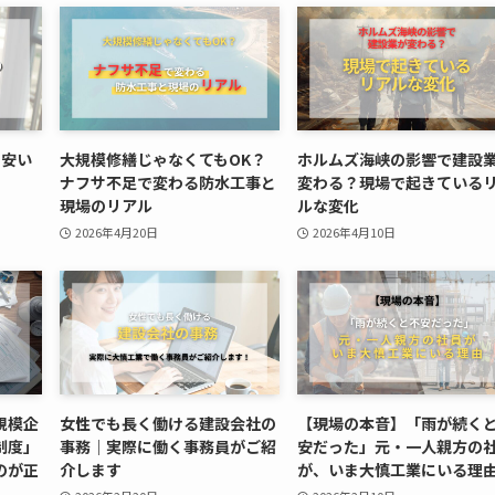
“安い
大規模修繕じゃなくてもOK？
ホルムズ海峡の影響で建設
ナフサ不足で変わる防水工事と
変わる？現場で起きている
現場のリアル
ルな変化
2026年4月20日
2026年4月10日
規模企
女性でも長く働ける建設会社の
【現場の本音】「雨が続く
制度」
事務｜実際に働く事務員がご紹
安だった」元・一人親方の
のが正
介します
が、いま大慎工業にいる理